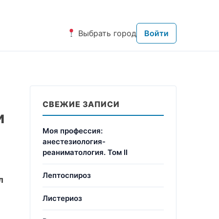
Выбрать город
Войти
СВЕЖИЕ ЗАПИСИ
и
Моя профессия:
анестезиология-
реаниматология. Том II
Лептоспироз
л
Листериоз