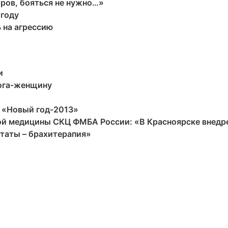
тров, бояться не нужно…»
 году
 на агрессию
и
Бога-женщину
р «Новый год-2013»
ной медицины СКЦ ФМБА России: «В Красноярске внедр
статы – брахитерапия»