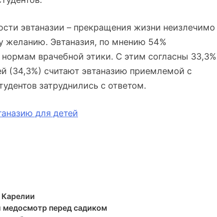
ности эвтаназии – прекращения жизни неизлечимо
му желанию. Эвтаназия, по мнению 54%
нормам врачебной этики. С этим согласны 33,3%
ей (34,3%) считают эвтаназию приемлемой с
тудентов затруднились с ответом.
таназию для детей
в Карелии
и медосмотр перед садиком