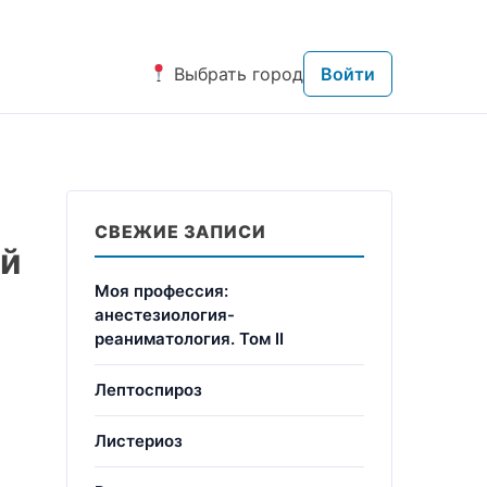
Выбрать город
Войти
СВЕЖИЕ ЗАПИСИ
ей
Моя профессия:
анестезиология-
реаниматология. Том II
Лептоспироз
Листериоз