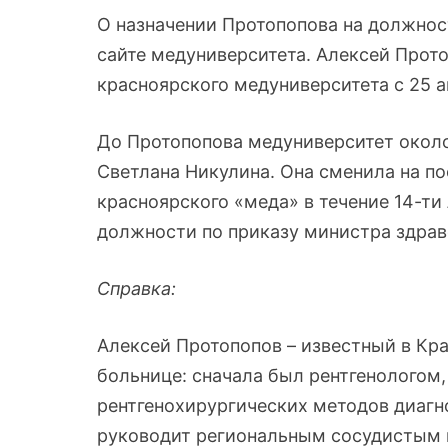
О назначении Протопопова на должно
сайте медуниверситета. Алексей Прот
красноярского медуниверситета с 25 ав
До Протопопова медуниверситет около
Светлана Никулина. Она сменила на п
красноярского «меда» в течение 14-ти
должности по приказу министра здра
Справка:
Алексей Протопопов – известный в Кра
больнице: сначала был рентгенологом,
рентгенохирургических методов диагн
руководит региональным сосудистым ц