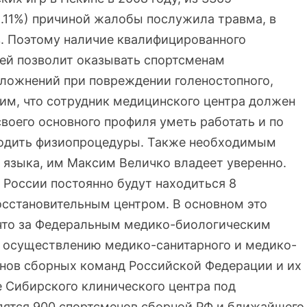
2.11%) причиной жалобы послужила травма, в
. Поэтому наличие квалифицированного
чей позволит оказывать спортсменам
ложнений при повреждении голеностопного,
тим, что сотрудник медицинского центра должен
оего основного профиля уметь работать и по
водить физиопроцедуры. Также необходимым
 языка, им Максим Величко владеет уверенно.
 России постоянно будут находиться 8
осстановительным центром. В основном это
что за Федеральным медико-биологическим
о осуществлению медико-санитарного и медико-
нов сборных команд Российской Федерации и их
е Сибирского клинического центра под
дятся 900 спортсменов сборной РФ и ближайшего