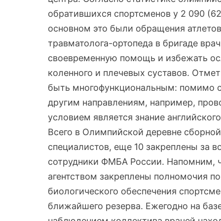
обратившихся спортсменов у 2 090 (6
основном это были обращения атлетов
травматолога-ортопеда в бригаде вра
своевременную помощь и избежать ос
коленного и плечевых суставов. Отме
быть многофункциональным: помимо св
другим направлениям, например, про
условием является знание английского
Всего в Олимпийской деревне сборной
специалистов, еще 10 закреплены за в
сотрудники ФМБА России. Напомним, 
агентством закреплены полномочия п
биологического обеспечения спортсме
ближайшего резерва. Ежегодно на баз
наблюдением коллектива врачей нахо