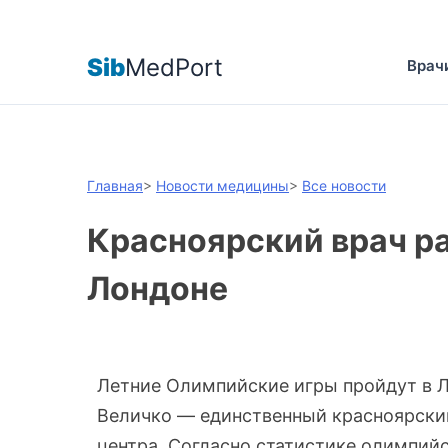
Sib
MedPort
Врач
Главная
>
Новости медицины
>
Все новости
Красноярский врач р
Лондоне
Летние Олимпийские игры пройдут в Ло
Величко — единственный красноярский
центра. Согласно статистике олимпийск