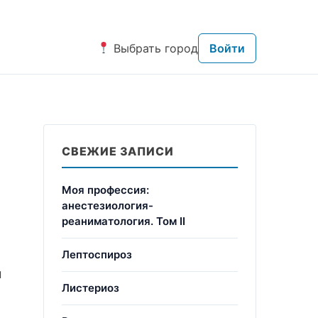
Выбрать город
Войти
СВЕЖИЕ ЗАПИСИ
Моя профессия:
анестезиология-
реаниматология. Том II
Лептоспироз
м
Листериоз