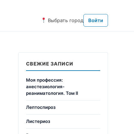
Выбрать город
Войти
СВЕЖИЕ ЗАПИСИ
Моя профессия:
анестезиология-
реаниматология. Том II
Лептоспироз
Листериоз