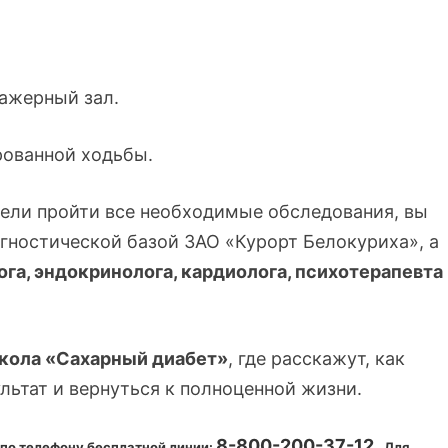
нажерный зал.
рованной ходьбы.
спели пройти все необходимые обследования, вы
гностической базой ЗАО «Курорт Белокуриха», а
га, эндокринолога, кардиолога, психотерапевта
кола «Сахарный диабет»
, где расскажут, как
льтат и вернуться к полноценной жизни.
8-800-200-37-12
.
по телефону бесплатной линии:
Для