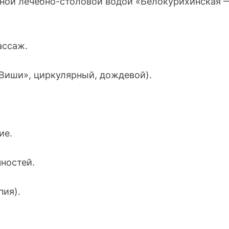
ной лечебно-столовой водой «Белокурихинская 
ассаж.
Виши», циркулярный, дождевой).
ие.
ностей.
пия).