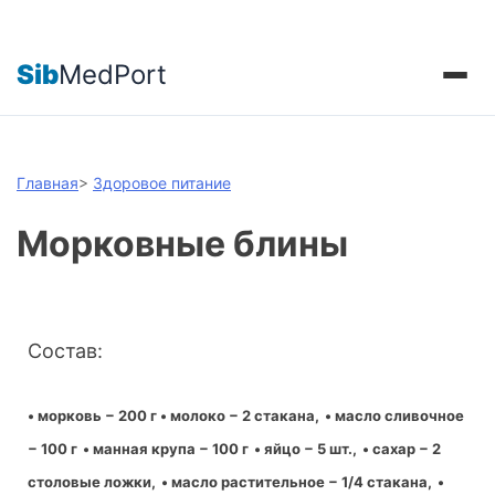
Sib
MedPort
Главная
>
Здоровое питание
Морковные блины
Состав:
• морковь − 200 г
•
молоко
−
2 стакана,
•
масло сливочное
−
100 г
•
манная крупа
−
100 г
•
яйцо
−
5 шт.,
•
сахар
−
2
столовые ложки,
•
масло растительное
−
1/4 стакана,
•