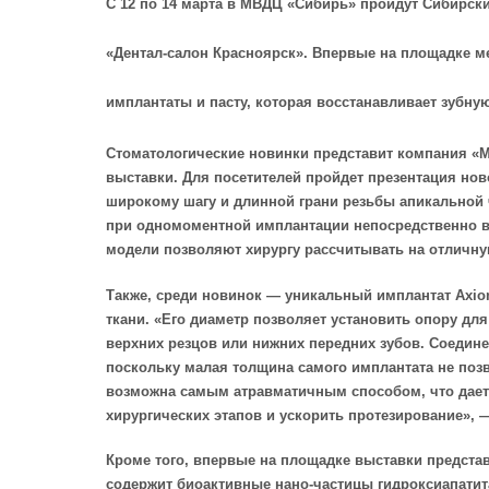
С 12 по 14 марта в МВДЦ «Сибирь» пройдут Сибирск
«Дентал-салон Красноярск». Впервые на площадке м
имплантаты и пасту, которая восстанавливает зубну
Стоматологические новинки представит компания «
выставки. Для посетителей пройдет презентация но
широкому шагу и длинной грани резьбы апикальной ч
при одномоментной имплантации непосредственно в 
модели позволяют хирургу рассчитывать на отличну
Также, среди новинок — уникальный имплантат Axio
ткани. «Его диаметр позволяет установить опору для
верхних резцов или нижних передних зубов. Соедин
поскольку малая толщина самого имплантата не позв
возможна самым атравматичным способом, что дает
хирургических этапов и ускорить протезирование»,
Кроме того, впервые на площадке выставки представ
содержит биоактивные нано-частицы гидроксиапатита