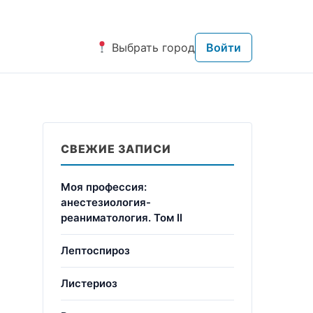
Выбрать город
Войти
СВЕЖИЕ ЗАПИСИ
Моя профессия:
анестезиология-
реаниматология. Том II
Лептоспироз
Листериоз