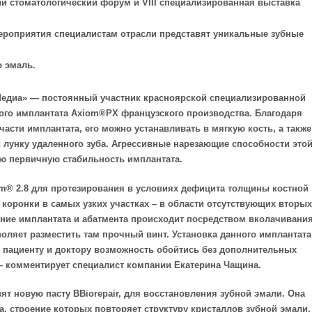
ий стоматологический форум и VIII специализированная выставка
ероприятия специалистам отрасли представят уникальные зубные
ю эмаль.
Медиа» — постоянный участник красноярской специализированной
вого имплантата Axiom®PX французского производства. Благодаря
асти имплантата, его можно устанавливать в мягкую кость, а также
лунку удаленного зуба. Агрессивные нарезающие способности это
ю первичную стабильность имплантата.
m® 2.8 для протезирования в условиях дефицита толщины костной
 коронки в самых узких участках – в области отсутствующих вторых
ение имплантата и абатмента происходит посредством вколачивания
оляет разместить там прочный винт. Установка данного имплантата
 пациенту и доктору возможность обойтись без дополнительных
 — комментирует специалист компании Екатерина Чащина.
ят новую пасту BBiorepair, для восстановления зубной эмали. Она
, строение которых повторяет структуру кристаллов зубной эмали,