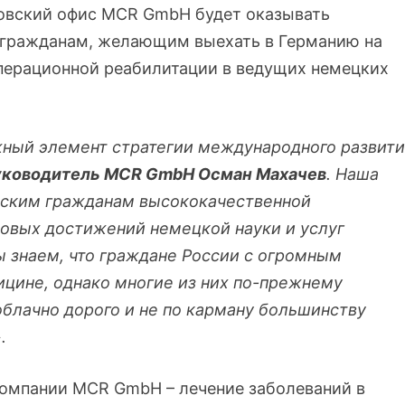
ковский офис MCR GmbH будет оказывать
 гражданам, желающим выехать в Германию на
операционной реабилитации в ведущих немецких
жный элемент стратегии международного развити
уководитель
MCR
GmbH Осман Махачев
.
Наша
йским гражданам
высококачественной
довых достижений
немецкой науки и услуг
 знаем, что
граждане России с огромным
ицине,
однако многие из них по-прежнему
облачно дорого и не по карману большинству
.
компании MCR GmbH – лечение заболеваний в