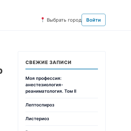
Выбрать город
Войти
СВЕЖИЕ ЗАПИСИ
р
Моя профессия:
анестезиология-
реаниматология. Том II
Лептоспироз
Листериоз