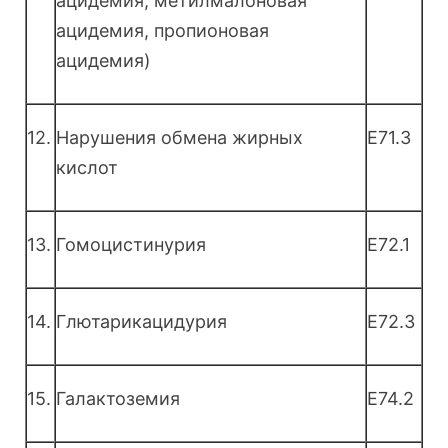
ацидемия, метилмалоновая
ацидемия, пропионовая
ацидемия)
12.
Нарушения обмена жирных
E71.3
кислот
13.
Гомоцистинурия
E72.1
14.
Глютарикацидурия
E72.3
15.
Галактоземия
E74.2