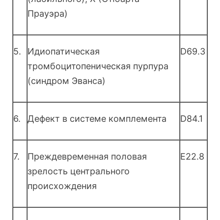
Прауэра)
5.
Идиопатическая
D69.3
тромбоцитопеническая пурпура
(синдром Эванса)
6.
Дефект в системе комплемента
D84.1
7.
Преждевременная половая
E22.8
зрелость центрального
происхождения