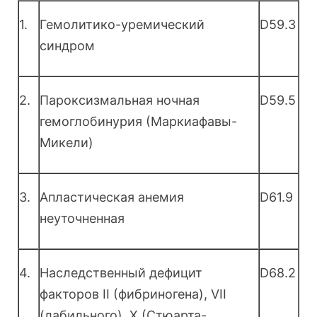
1.
Гемолитико-уремический
D59.3
синдром
2.
Пароксизмальная ночная
D59.5
гемоглобинурия (Маркиафавы-
Микели)
3.
Апластическая анемия
D61.9
неуточненная
4.
Наследственный дефицит
D68.2
факторов II (фибриногена), VII
(лабильного), X (Стюарта-