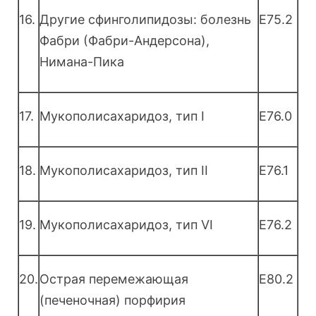
16.
Другие сфинголипидозы: болезнь
E75.2
Фабри (Фабри-Андерсона),
Нимана-Пика
17.
Мукополисахаридоз, тип I
E76.0
18.
Мукополисахаридоз, тип II
E76.1
19.
Мукополисахаридоз, тип VI
E76.2
20.
Острая перемежающая
E80.2
(печеночная) порфирия