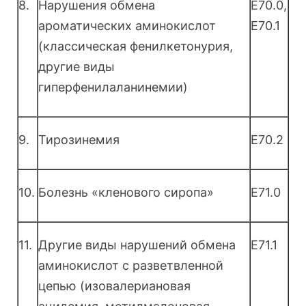
8.
Нарушения обмена
E70.0,
ароматических аминокислот
E70.1
(классическая фенилкетонурия,
другие виды
гиперфенилаланинемии)
9.
Тирозинемия
E70.2
10.
Болезнь «кленового сиропа»
E71.0
11.
Другие виды нарушений обмена
E71.1
аминокислот с разветвленной
цепью (изовалериановая