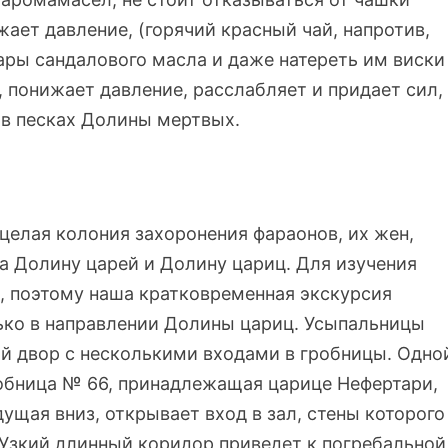
жает давление, (горячий красный чай, напротив,
ары сандалового масла и даже натереть им виски
 понижает давление, расслабляет и придает сил,
 в песках Долины мертвых.
целая колония захоронения фараонов, их жен,
на Долину царей и Долину цариц. Для изучения
а, поэтому наша кратковременная экскурсия
ько в направлении Долины цариц. Усыпальницы
й двор с несколькими входами в гробницы. Одно
обница № 66, принадлежащая царице Нефертари,
дущая вниз, открывает вход в зал, стены которого
 Узкий длинный коридор приведет к погребальной