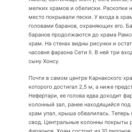
мелких храмов и обелиски. Раскопки 
место покрывали пески. У входа в хр
головами баранов, охраняющих его. Ба
баранов продолжаются до храма Рамсес
храм. На стенах видны рисунки и оста
часовня фараона Сети II. В ней три вх
сыну Хонсу.
Почти в самом центре Карнакского хра
которого достигал 2,5 м, а ниже пред
Нефертари, ее голова едва доходит фа
колонный зал, ранее находящийся под 
храм упал, крыша обвалилась. Теперь
свод. Центральные колонны покрыты р
фараонов. Храм состоит из 10 пилонов