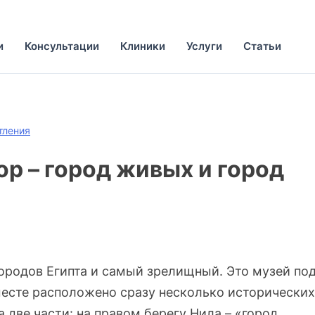
и
Консультации
Клиники
Услуги
Статьи
тления
ор – город живых и город
ородов Египта и самый зрелищный. Это музей по
есте расположено сразу несколько исторических
 две части: на правом берегу Нила – «город