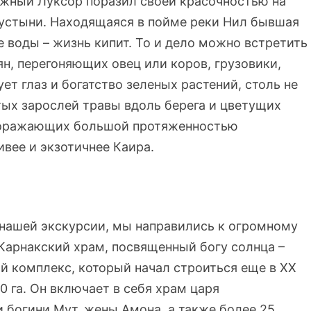
жный Луксор поразил своей красочностью на
устыни. Находящаяся в пойме реки Нил бывшая
е воды – жизнь кипит. То и дело можно встретить
н, перегоняющих овец или коров, грузовики,
т глаз и богатство зеленых растений, столь не
тых зарослей травы вдоль берега и цветущих
 поражающих большой протяженностью
ивее и экзотичнее Каира.
 нашей экскурсии, мы направились к огромному
Карнакский храм, посвященный богу солнца –
 комплекс, который начал строиться еще в XX
30 га. Он включает в себя храм царя
и богини Мут, жены Амона, а также более 25