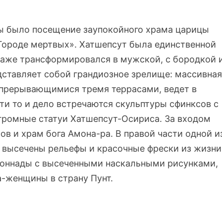
 было посещение заупокойного храма царицы
«Городе мертвых». Хатшепсут была единственной
даже трансформировался в мужской, с бородкой 
ставляет собой грандиозное зрелище: массивная
 прерывающимися тремя террасами, ведет в
ти то и дело встречаются скульптуры сфинксов с
громные статуи Хатшепсут-Осириса. За входом
ов и храм бога Амона-ра. В правой части одной и
е высечены рельефы и красочные фрески из жизни
лоннады с высеченными наскальными рисунками,
-женщины в страну Пунт.