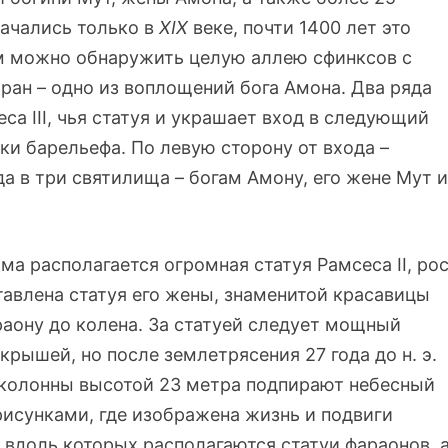
начались только в
XIX
веке, почти 1400 лет это
ам можно обнаружить целую аллею сфинксов с
ран – одно из воплощений бога Амона. Два ряда
а III, чья статуя и украшает вход в следующий
тки барельефа. По левую сторону от входа –
ода в три святилища – богам Амону, его жене Мут и
ма располагается огромная статуя Рамсеса II, ро
ставлена статуя его жены, знаменитой красавицы
раону до колена. За статуей следует мощный
крышей, но после землетрясения 27 года до н. э.
 колонны высотой 23 метра подпирают небесный
исунками, где изображена жизнь и подвиги
, вдоль которых располагаются статуи фараонов, 