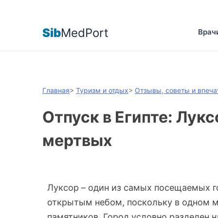
Sib
MedPort
Врач
Главная
>
Туризм и отдых
>
Отзывы, советы и впеча
Отпуск в Египте: Лукс
мертвых
Луксор – один из самых посещаемых г
открытым небом, поскольку в одном м
памятников. Город условно разделен на