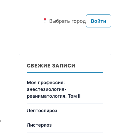
Выбрать город
Войти
СВЕЖИЕ ЗАПИСИ
Моя профессия:
анестезиология-
реаниматология. Том II
Лептоспироз
д
Листериоз