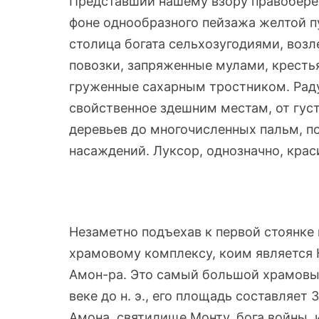
Представший нашему взору правобере
фоне однообразного пейзажа желтой п
столица богата сельхозугодиями, возл
повозки, запряженные мулами, крестья
груженные сахарным тростником. Радуе
свойственное здешним местам, от гус
деревьев до многочисленных пальм,
насаждений. Луксор, однозначно, крас
Незаметно подъехав к первой стоянке
храмовому комплексу, коим является 
Амон-ра. Это самый большой храмовый
веке до н. э., его площадь составляет 
Амона, святилище Монту, бога войны, 