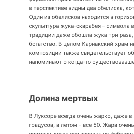
в перспективе видны два обелиска, к
Один из обелисков находится в гориз
скульптура жука-скарабея – символа 
традиции даже обошла жука три раза, 
богатство. В целом Карнакский храм 
композиции также свидетельствует об
напоминают о когда-то существовавш
Долина мертвых
В Луксоре всегда очень жарко, даже в
градусов, а летом – все 50. Жара оче
поэтому, когда вас заведут на фабрик