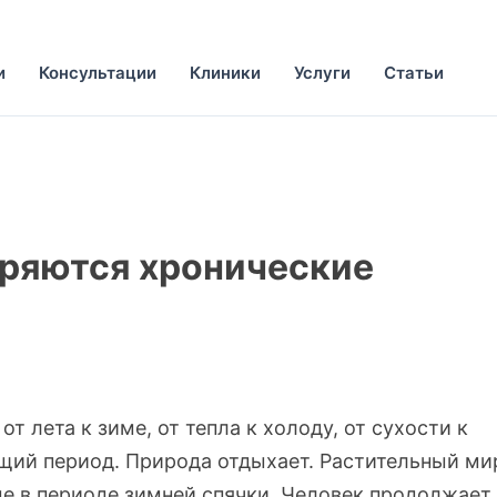
и
Консультации
Клиники
Услуги
Статьи
ряются хронические
 лета к зиме, от тепла к холоду, от сухости к
щий период. Природа отдыхает. Растительный ми
ые в периоде зимней спячки. Человек продолжает