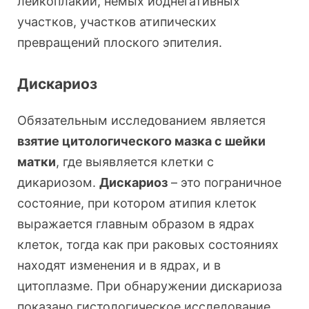
лейкоплакии, немых йоднегативных
участков, участков атипических
превращений плоского эпителия.
Дискариоз
Обязательным исследованием является
взятие цитологического мазка с шейки
матки
, где выявляется клетки с
дикариозом.
Дискариоз
– это пограничное
состояние, при котором атипия клеток
выражается главным образом в ядрах
клеток, тогда как при раковых состояниях
находят изменения и в ядрах, и в
цитоплазме. При обнаружении дискариоза
показано гистологическое исследование,