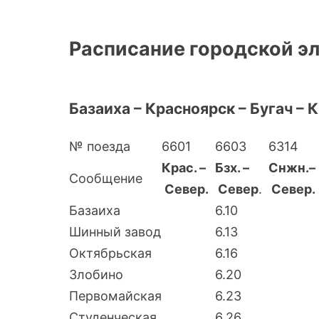
Расписание городской э
Базаиха – Красноярск – Бугач –
№ поезда
6601
6603
6314
Крас. –
Бзх. –
Снжн.–
Сообщение
Север.
Север
.
Север.
Базаиха
6.10
Шинный завод
6.13
Октябрьская
6.16
Злобино
6.20
Первомайская
6.23
Студенческая
6.26