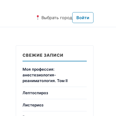
Выбрать город
Войти
СВЕЖИЕ ЗАПИСИ
Моя профессия:
анестезиология-
реаниматология. Том II
Лептоспироз
Листериоз