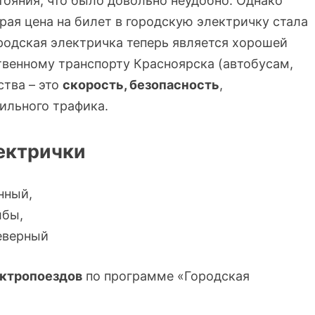
тояния, что было довольно неудобно. Однако
рая цена на билет в городскую электричку стала
ородская электричка теперь является хорошей
венному транспорту Красноярска (автобусам,
тва – это
скорость, безопасность
,
ильного трафика.
ектрички
нный,
лбы,
еверный
ектропоездов
по программе «Городская