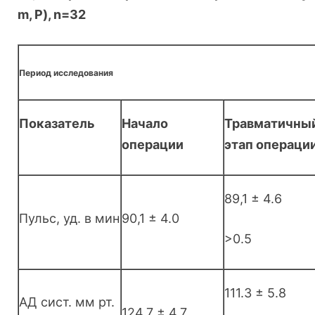
m
,
P
),
n
=32
Период исследования
Показатель
Начало
Травматичны
операции
этап операци
89,1 ± 4.6
Пульс, уд. в мин
90,1 ± 4.0
>0.5
111.3 ± 5.8
АД сист. мм рт.
124,7 ± 4.7