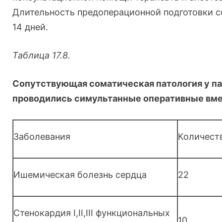
Длительность предоперационной подготовки со
14 дней.
Таблица 17.8.
Сопутствующая соматическая патология у п
проводились симультанные оперативные вм
Заболевания
Количест
Ишемическая болезнь сердца
22
Стенокардия I,II,III функциональных
10