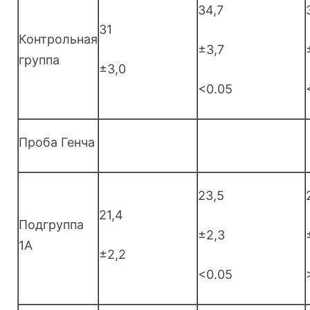
34,7
31
Контрольная
±3,7
группа
±3,0
<0.05
Проба Генча
23,5
21,4
Подгруппа
±2,3
1А
±2,2
<0.05