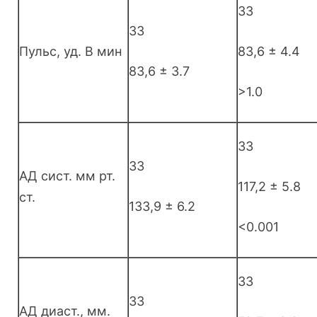
33
33
Пульс, уд. В мин
83,6 ± 4.4
83,6 ± 3.7
>1.0
33
33
АД сист. мм рт.
117,2 ± 5.8
ст.
133,9 ± 6.2
<0.001
33
33
АД диаст., мм.