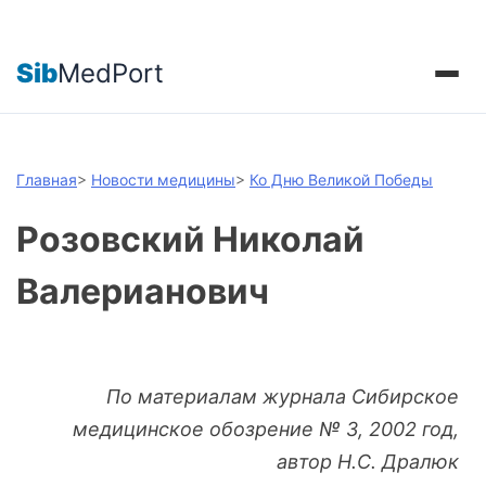
Sib
MedPort
Главная
>
Новости медицины
>
Ко Дню Великой Победы
Розовский Николай
Валерианович
По материалам журнала Сибирское
медицинское обозрение № 3, 2002 год,
автор Н.С. Дралюк