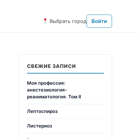
Выбрать город
Войти
СВЕЖИЕ ЗАПИСИ
Моя профессия:
анестезиология-
реаниматология. Том II
Лептоспироз
Листериоз