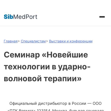
Sib
MedPort
Главная
>
Специалистам
>
Выставки и конференции
Семинар «Новейшие
технологии в ударно-
волновой терапии»
Официальный дистрибьютор в России — ООО
«ПТК Вермет»
123154, Москва, бульвар генерала