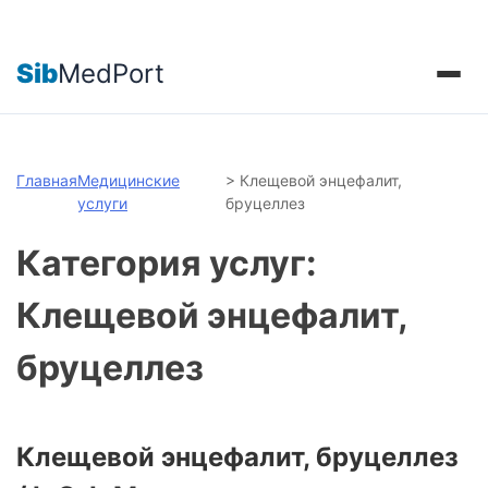
Sib
MedPort
Главная
Медицинские
>
Клещевой энцефалит,
услуги
бруцеллез
Категория услуг:
Клещевой энцефалит,
бруцеллез
Клещевой энцефалит, бруцеллез