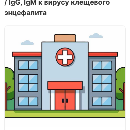
/ IgG, IgM к вирусу клещевого
энцефалита