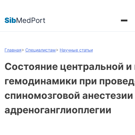
Sib
MedPort
Главная
>
Специалистам
>
Научные статьи
Состояние центральной и
гемодинамики при провед
спиномозговой анестезии
адреноганглиоплегии