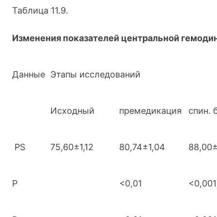
Таблица 11.9.
Изменения показателей центральной гемодин
Данные
Этапы исследований
Исходный
премедикация
спин. 
PS
75,60±1,12
80,74±1,04
88,00±
Р
<0,01
<0,001