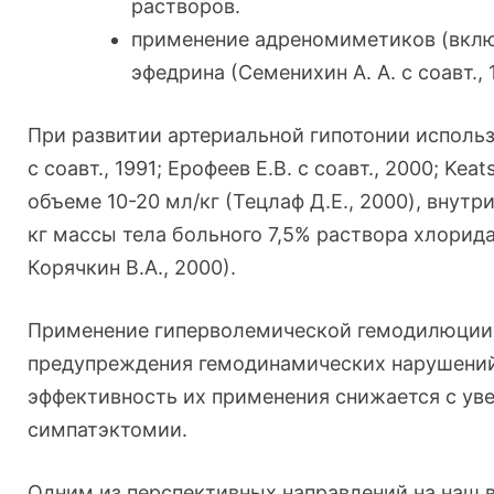
растворов.
применение адреномиметиков (вклю
эфедрина (Семенихин А. А. с соавт., 19
При развитии артериальной гипотонии исполь
с соавт., 1991; Ерофеев Е.В. с соавт., 2000; Ke
объеме 10-20 мл/кг (Тецлаф Д.E., 2000), внутр
кг массы тела больного 7,5% раствора хлорида
Корячкин В.А., 2000).
Применение гиперволемической гемодилюции 
предупреждения гемодинамических нарушений 
эффективность их применения снижается с ув
симпатэктомии.
Одним из перспективных направлений на наш 