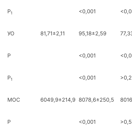
Р
<0,001
<0,0
1
УО
81,71±2,11
95,18±2,59
77,3
Р
<0,001
<0,0
Р
<0,001
>0,2
1
МОС
6049,9±214,9
8078,6±250,5
8016
Р
<0,001
>0,5