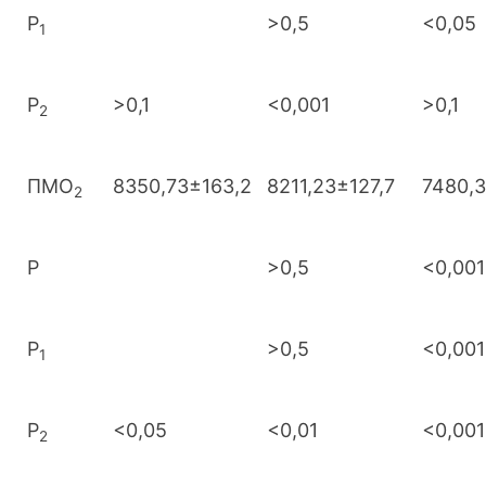
Р
>0,5
<0,05
1
Р
>0,1
<0,001
>0,1
2
ПМО
8350,73±163,2
8211,23±127,7
7480,
2
Р
>0,5
<0,001
Р
>0,5
<0,001
1
Р
<0,05
<0,01
<0,001
2