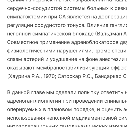
сердечно-сосудистой системы больных к рез
симпатэктомии при СА является на доопераци
регуляции сосудистого тонуса. Влияние гангл
неполной симпатической блокаде (Вальдман А.В.
Совместное применение адреноблокаторов дв
физиологическими нарушениями, кроме специ
спазм артерий и ухудшение на фоне анестези
оказывают мембраностабилизирующий эффект 
(Хаурина Р.А., 1970; Сатоскар Р.С., Бандаркар C.
В данной главе мы сделали попытку ответить 
адреноганглиоплегии при проведении спинальн
оперируемых в плановом порядке, и оценить 
использования неполной медикаментозной си
интраоперационных гемодинамических наруш