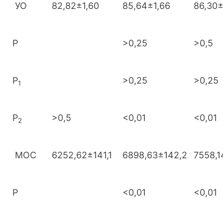
УО
82,82±1,60
85,64±1,66
86,30±
Р
>0,25
>0,5
Р
>0,25
>0,25
1
Р
>0,5
<0,01
<0,01
2
МОС
6252,62±141,1
6898,63±142,2
7558,1
Р
<0,01
<0,01