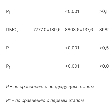
Р
<0,001
>0,1
1
ПМО
7777,0±189,6
8803,5±137,6
8989
2
Р
<0,001
>0,5
Р
<0,001
<0,0
1
Р – по сравнению с предыдущим этапом
Р1 – по сравнению с первым этапом