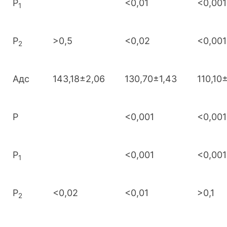
Р
<0,01
<0,001
1
Р
>0,5
<0,02
<0,001
2
Адс
143,18±2,06
130,70±1,43
110,10±
Р
<0,001
<0,001
Р
<0,001
<0,001
1
Р
<0,02
<0,01
>0,1
2