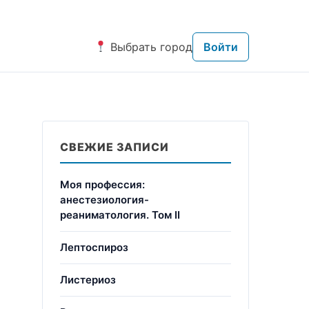
Выбрать город
Войти
СВЕЖИЕ ЗАПИСИ
Моя профессия:
анестезиология-
реаниматология. Том II
Лептоспироз
Листериоз