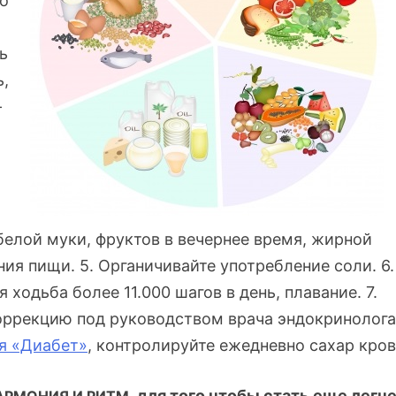
го
ь
ь,
–
белой муки, фруктов в вечернее время, жирной
ия пищи. 5. Органичивайте употребление соли. 6.
 ходьба более 11.000 шагов в день, плавание. 7.
коррекцию под руководством врача эндокринолога
я «Диабет»
, контролируйте ежедневно сахар кро
для того чтобы стать еще легче