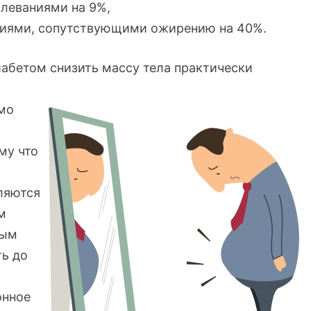
леваниями на 9%,
ниями, сопутствующими ожирению на 40%.
иабетом снизить массу тела практически
мо
му что
ляются
м
ным
ь до
онное