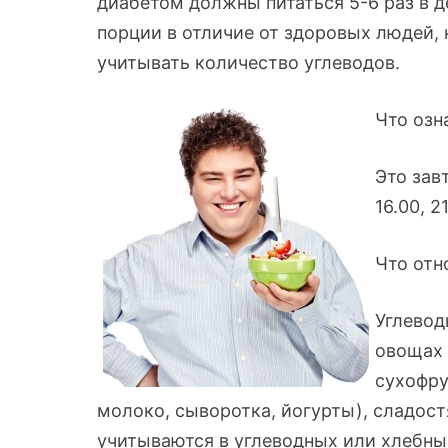
диабетом должны питаться 5-6 раз в д
порции в отличие от здоровых людей, к
учитывать количество углеводов.
Что озн
Это зав
16.00, 21
Что отн
Углевод
овощах 
сухофру
молоко, сыворотка, йогурты), сладост
учитываются в углеводных или хлебны