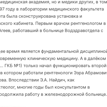
медицинская академия, но и медики других, в то
897 году в лаборатории медицинского факультета
ета была сконструирована установка и
вского кабинета. Первым врачом рентгенологом в 
геев, работавший в больнице Водздравотдела с
щее время является фундаментальной дисциплино
 современную клиническую медицину. А в далёком
(… ГКБ №1) только начал функционировать второй
 в котором работали рентгенологи Эзра Абрамови
ва. Впоследствии Э.А. Найдич, как
еолог, многие годы был консультантом в
 продолжила работу в железнодорожной больнице.