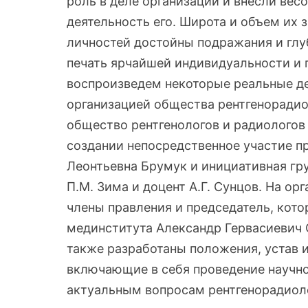
роль в деле организации и внесли ве
деятельность его. Широта и объем их 
личностей достойны подражания и глуб
печать ярчайшей индивидуальности и 
воспроизведем некоторые реальные де
организацией общества рентгенорадио
общество рентгенологов и радиологов 
создании непосредственное участие п
Леонтьевна Брумук и инициативная груп
П.М. Зима и доцент А.Г. Сунцов. На о
члены правления и председатель, кото
мединститута Александр Гервасиевич 
также разработаны положения, устав и
включающие в себя проведение научно
актуальным вопросам рентгенорадиол