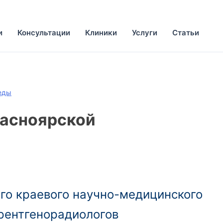
и
Консультации
Клиники
Услуги
Статьи
еды
расноярской
го краевого научно-медицинского
рентгенорадиологов