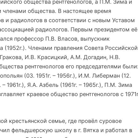
йского общества рентгенологов, а П.М. Зима и
 членами общества. В настоящее время
в и радиологов в соответствии с новым Уставом
 ассоциацией радиологов. Первым президентом её
ался профессор П.В. Власов, выпускник
 (1952г.). Членами правления Совета Российской
ракова, И.В. Красицкий, А.М. Догадин, Н.В.
общества рентгенологов его председателями были
 Топольян (03. 1951г. – 1956г.), И.М. Либерман (12.
. – 1961г.), Я.А. Азбель (1961г. – 1965г.), П.М. Зима
озглавляет краевое общество рентгенологов с 1971г
ной крестьянской семье, где провёл суровое
нчил фельдшерскую школу в г. Вятка и работал в