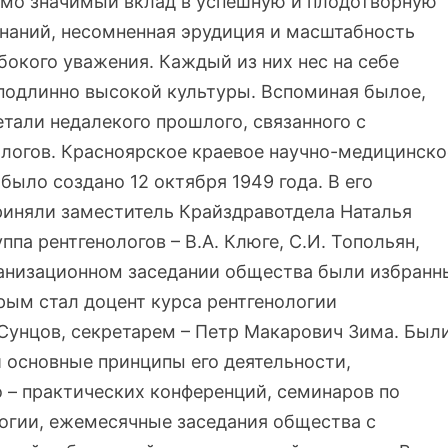
сомо значимый вклад в успешную и плодотворную
знаний, несомненная эрудиция и масштабность
окого уважения. Каждый из них нес на себе
подлинно высокой культуры. Вспоминая былое,
тали недалекого прошлого, связанного с
логов. Красноярское краевое научно-медицинско
было создано 12 октября 1949 года. В его
риняли заместитель Крайздравотдела Наталья
па рентгенологов – В.А. Клюге, С.И. Топольян,
рганизационном заседании общества были избранн
рым стал доцент курса рентгенологии
Сунцов, секретарем – Петр Макарович Зима. Был
 основные принципы его деятельности,
 – практических конференций, семинаров по
огии, ежемесячные заседания общества с