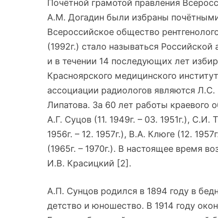
Почётной грамотой правления Всеросси
А.М. Догадин были избраны почётными
Всероссийское общество рентгенолого
(1992г.) стало называться Российской
и в течении 14 последующих лет избир
Красноярского медицинского института
ассоциации радиологов являются Л.С. Г
Липатова. За 60 лет работы краевого 
А.Г. Суцов (11. 1949г. – 03. 1951г.), С.И.
1956г. – 12. 1957г.), В.А. Клюге (12. 1957г
(1965г. – 1970г.). В настоящее время в
И.В. Красицкий [2].
А.П. Сунцов родился в 1894 году в бед
детство и юношество. В 1914 году око