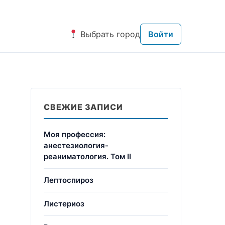
Выбрать город
Войти
СВЕЖИЕ ЗАПИСИ
Моя профессия:
анестезиология-
реаниматология. Том II
Лептоспироз
Листериоз