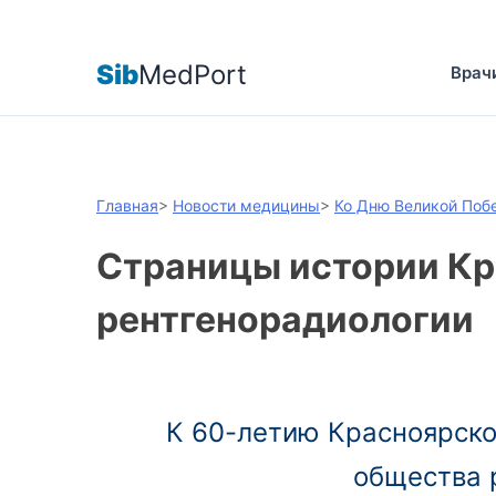
Sib
MedPort
Врач
Главная
>
Новости медицины
>
Ко Дню Великой Поб
Страницы истории К
рентгенорадиологии
К 60-летию Красноярско
общества 