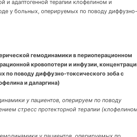
й и адаптогенной терапии клофелином и
де у больных, оперируемых по поводу диффузно
ферической гемодинамики в периоперационном
рационной кровопотери и инфузии, концентраци
ых по поводу диффузно-токсического зоба с
фелина и даларгина)
инамики у пациентов, оперируем по поводу
ением стресс протекторной терапии (клофелино
емодинамики у пациентов, оперируемых по