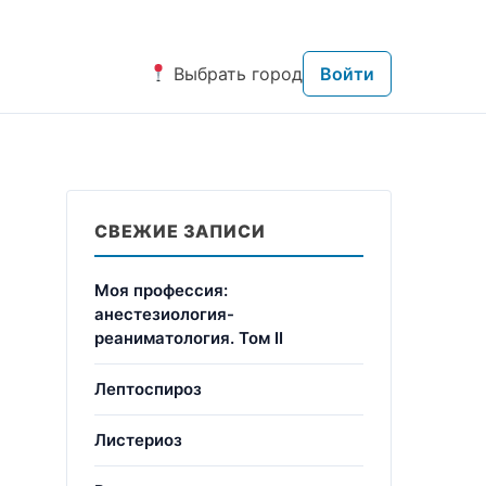
Выбрать город
Войти
СВЕЖИЕ ЗАПИСИ
Моя профессия:
анестезиология-
реаниматология. Том II
Лептоспироз
Листериоз