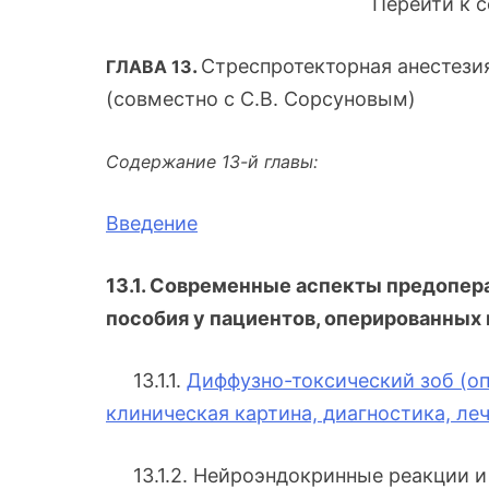
Перейти к 
.
Стреспротекторная анестези
ГЛАВА 13
(совместно с С.В. Сорсуновым)
Содержание 13-й главы:
Введение
13.1. Современные аспекты предопер
пособия у пациентов, оперированных
13.1.1.
Диффузно-токсический зоб (оп
клиническая картина, диагностика, ле
13.1.2. Нейроэндокринные реакции и 