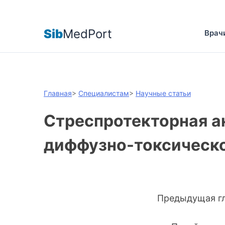
Sib
MedPort
Врач
Главная
>
Специалистам
>
Научные статьи
Стреспротекторная ан
диффузно-токсическо
Предыдущая 