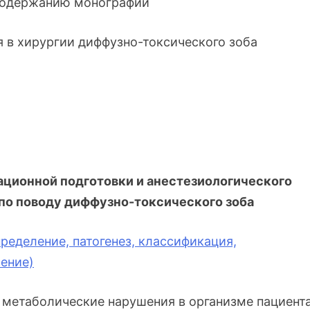
содержанию монографии
я в хирургии диффузно-токсического зоба
ационной подготовки и анестезиологического
 по поводу диффузно-токсического зоба
ределение, патогенез, классификация,
чение)
метаболические нарушения в организме пациент