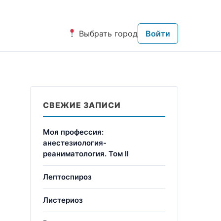
Выбрать город
Войти
СВЕЖИЕ ЗАПИСИ
Моя профессия:
анестезиология-
реаниматология. Том II
Лептоспироз
Листериоз