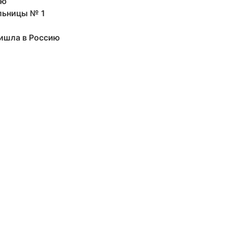
ию
льницы № 1
ишла в Россию