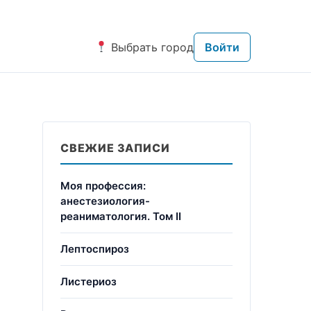
Выбрать город
Войти
СВЕЖИЕ ЗАПИСИ
Моя профессия:
анестезиология-
реаниматология. Том II
Лептоспироз
Листериоз