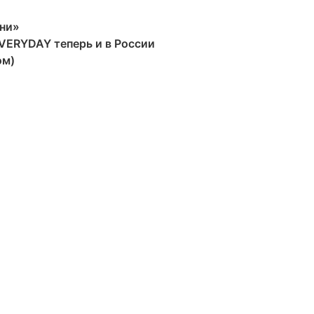
мни»
VERYDAY теперь и в России
ом)