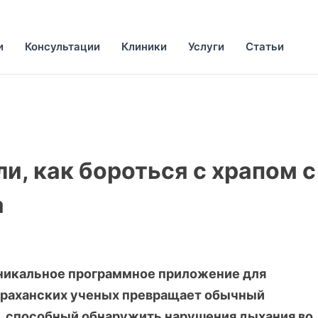
и
Консультации
Клиники
Услуги
Статьи
и, как бороться с храпом с
а
уникальное программное приложение для
страханских ученых превращает обычный
, способный обнаружить нарушения дыхания во