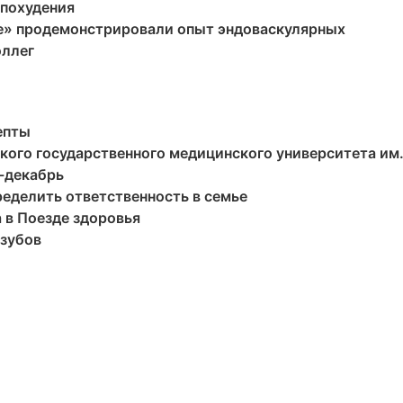
 похудения
е» продемонстрировали опыт эндоваскулярных
оллег
епты
ого государственного медицинского университета им
ь-декабрь
ределить ответственность в семье
а в Поезде здоровья
 зубов