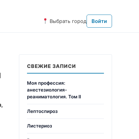
Выбрать город
Войти
СВЕЖИЕ ЗАПИСИ
и
Моя профессия:
анестезиология-
реаниматология. Том II
,
Лептоспироз
Листериоз