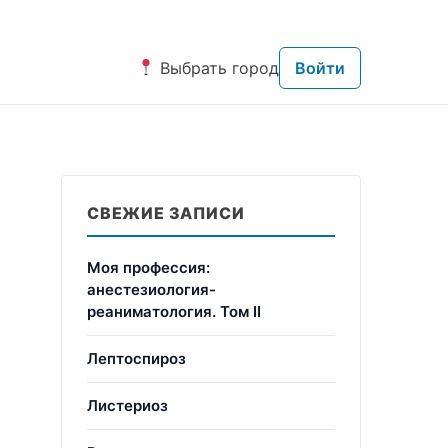
Выбрать город
Войти
СВЕЖИЕ ЗАПИСИ
Моя профессия:
анестезиология-
реаниматология. Том II
Лептоспироз
Листериоз