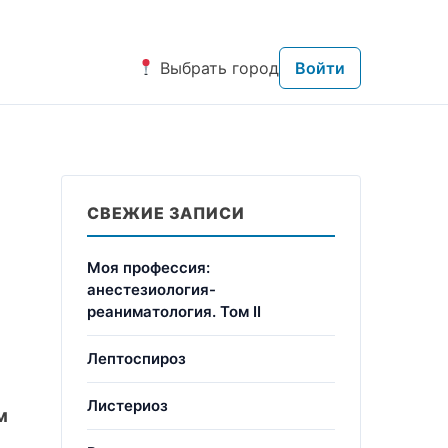
Выбрать город
Войти
СВЕЖИЕ ЗАПИСИ
Моя профессия:
анестезиология-
реаниматология. Том II
Лептоспироз
Листериоз
м