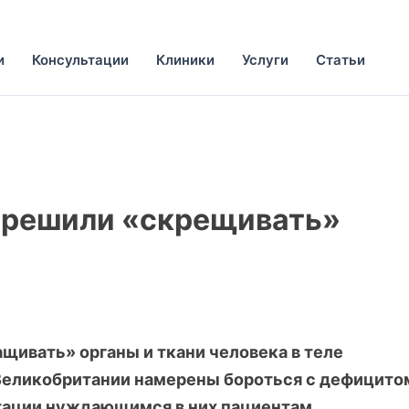
и
Консультации
Клиники
Услуги
Статьи
зрешили «скрещивать»
ивать» органы и ткани человека в теле
 Великобритании намерены бороться с дефицито
тации нуждающимся в них пациентам.