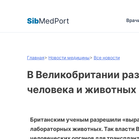
Sib
MedPort
Врач
Главная
>
Новости медицины
>
Все новости
В Великобритании ра
человека и животных
Британским ученым разрешили «выращ
лабораторных животных. Так власти
человеческих органов для трансплан