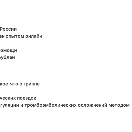
 России
ен опытом онлайн
 помощи
рублей
кое-что о гриппе
ческих поездок
агуляции и тромбоэмболических осложнений методом