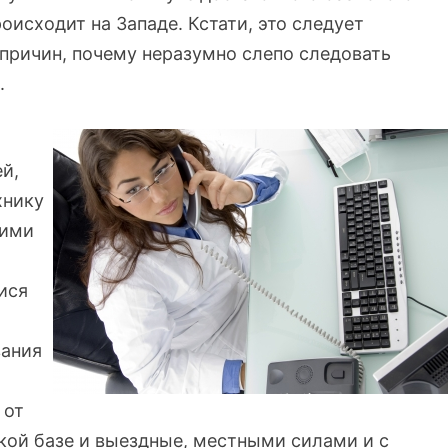
оисходит на Западе. Кстати, это следует
причин, почему неразумно слепо следовать
.
й,
хнику
щими
ися
вания
 от
кой базе и выездные, местными силами и с