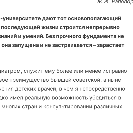
Ж.Ж. Рапопо
е-университете дают тот основополагающий
 в последующей жизни строится непрерывно
наний и умений. Без прочного фундамента не
и она запущена и не застраивается – зарастает
диатром, служит ему более или менее исправно
овое преимущество бывшей советской, а ныне
ения детских врачей, в чем я непосредственно
едко имел реальную возможность убедиться в
 многих стран и консультировании различных