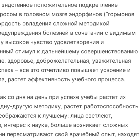
т эндогенное положительное подкрепление
росом в головном мозге эндорфинов (“гормонов
 гордость овладения сложной методикой
предупреждения болезней в сочетании с видимым
чу высокое чувство удовлетворения и
венный стимул к дальнейшему совершенствованию
ие, здоровье, доброжелательная, уважительная
пеха – все это отчетливо повышает усвоение и
а, растет эффективность учебного процесса.
ак со дня на день при успехе учебы растет их
одну-другую методику, растет работоспособность
реображаются к лучшему: лица светлеют,
е, интерес к науке, больше возникает сложных
ни пересматривают свой врачебный опыт, находя