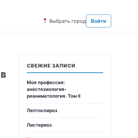
Выбрать город
Войти
СВЕЖИЕ ЗАПИСИ
 в
Моя профессия:
анестезиология-
реаниматология. Том II
Лептоспироз
Листериоз