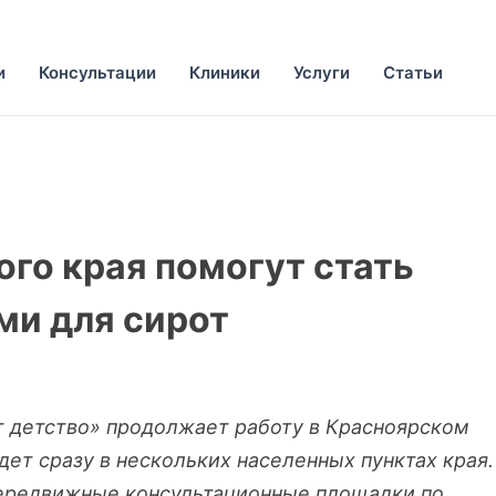
и
Консультации
Клиники
Услуги
Статьи
го края помогут стать
и для сирот
т детство» продолжает работу в Красноярском
дет сразу в нескольких населенных пунктах края.
ередвижные консультационные площадки по