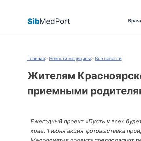
Sib
MedPort
Врач
Главная
>
Новости медицины
>
Все новости
Жителям Красноярско
приемными родителям
Ежегодный проект «Пусть у всех буде
крае. 1 июня акция-фотовыставка прой
Мероприятия проекта предполагают п