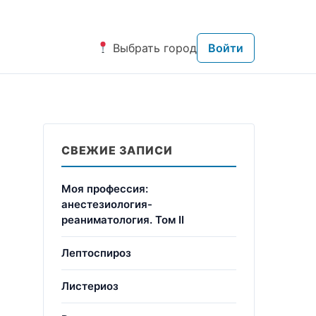
Выбрать город
Войти
СВЕЖИЕ ЗАПИСИ
Моя профессия:
анестезиология-
реаниматология. Том II
Лептоспироз
Листериоз