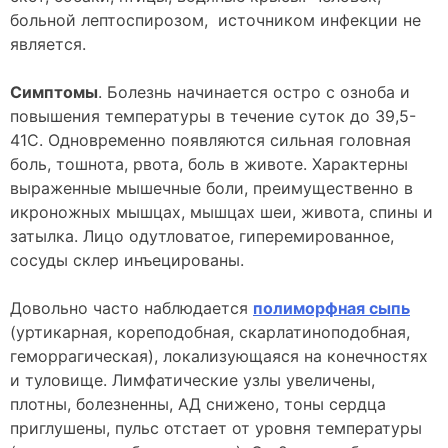
больной лептоспирозом, источником инфекции не
является.
Симптомы
. Болезнь начинается остро с озноба и
повышения температуры в течение суток до 39,5-
41С. Одновременно появляются сильная головная
боль, тошнота, рвота, боль в животе. Характерны
выраженные мышечные боли, преимущественно в
икроножных мышцах, мышцах шеи, живота, спины и
затылка. Лицо одутловатое, гиперемированное,
сосуды склер инъецированы.
Довольно часто наблюдается
полиморфная сыпь
(уртикарная, кореподобная, скарлатиноподобная,
геморрагическая), локализующаяся на конечностях
и туловище. Лимфатические узлы увеличены,
плотны, болезненны, АД снижено, тоны сердца
приглушены, пульс отстает от уровня температуры