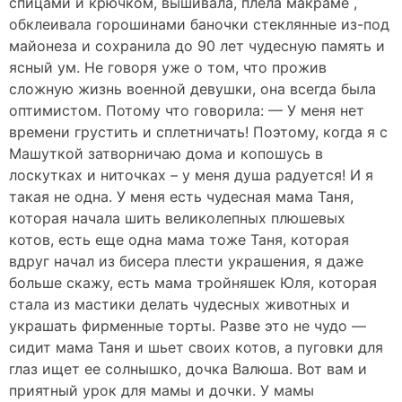
спицами и крючком, вышивала, плела макраме ,
обклеивала горошинами баночки стеклянные из-под
майонеза и сохранила до 90 лет чудесную память и
ясный ум. Не говоря уже о том, что прожив
сложную жизнь военной девушки, она всегда была
оптимистом. Потому что говорила: — У меня нет
времени грустить и сплетничать! Поэтому, когда я с
Машуткой затворничаю дома и копошусь в
лоскутках и ниточках – у меня душа радуется! И я
такая не одна. У меня есть чудесная мама Таня,
которая начала шить великолепных плюшевых
котов, есть еще одна мама тоже Таня, которая
вдруг начал из бисера плести украшения, я даже
больше скажу, есть мама тройняшек Юля, которая
стала из мастики делать чудесных животных и
украшать фирменные торты. Разве это не чудо —
сидит мама Таня и шьет своих котов, а пуговки для
глаз ищет ее солнышко, дочка Валюша. Вот вам и
приятный урок для мамы и дочки. У мамы