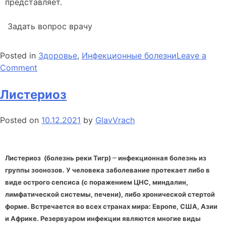
представляет.
Задать вопрос врачу
Posted in
Здоровье
,
Инфекционные болезни
Leave a
on
Comment
Лептоспироз
Листериоз
Posted on
10.12.2021
by
GlavVrach
–
Листериоз (болезнь реки Тигр)
инфекционная болезнь из
группы зоонозов. У человека заболевание протекает либо в
виде острого сепсиса (с поражением ЦНС, миндалин,
лимфатической системы, печени), либо хронической стертой
форме. Встречается во всех странах мира: Европе, США, Азии
и Африке. Резервуаром инфекции являются многие виды