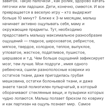
завиток. Такую палочкой , как ролик, здорово катать
пяточки или ладошки. Дети, конечно, смеются. И все
превращается в веселую игру – кто выдержит
больше 10 минут? Ближе к 3-м месяцам, малыш
начинает активно ощупывать себя, маму и
окружающие предметы. Тут, необходимо
предоставить малышу максимальное разнообразие
ощущений — гладкое, шероховатое, ребристое,
мягкое, твердое, холодное, теплое, выпуклое,
угловатое, жесткое, податливое, пушистое,
шершавое и т.д. Чем больше ощущений зафиксирует
мозг, тем лучше. Мои подруги , имея одного
ребеночка, сшили разнополосные коврики из
остатков ткани, даже пригодилась грубая
мешковина, остатки болоньевой ткани, и даже
знаете такой полиэтилен пупырчатый, в который
оборачивают стеклянные вещи, и пузырики которых
чудно лопаются. Малыш ползает брюхом по коврику
и как партизан на ощупь познает мир. Самое