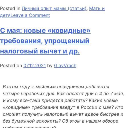
Posted in
Личный опыт мамы (статьи)
,
Мать и
on
детя
Leave a Comment
Развитие
моторики
С мая: новые «ковидные»
требования, упрощенный
налоговый вычет и др.
Posted on
07.12.2021
by
GlavVrach
В этом году к майским праздникам добавятся
четыре нерабочих дня. Как оплатят дни с 4 по 7 мая,
и кому все-таки придется работать? Какие новые
«ковидные» требования введут в России с мая? Кто
сможет получить налоговый вычет вдвое быстрее и
без бумажной волокиты? Об этом в нашем обзоре
майских нововведений.