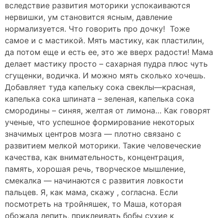
вследствие развития моторики успокаиваются
нервишки, ум становится ясным, давление
нормализуется. Что говорить про дочку! Тоже
самое и с мастикой. Мять мастику, как пластилин,
да потом еще и есть ее, это же вверх радости! Мама
делает мастику просто – сахарная пудра плюс чуть
сгущенки, водичка. И можно мять сколько хочешь.
Добавляет туда капельку сока свеклы—красная,
капелька сока шпината – зеленая, капелька сока
смородины – синяя, желтая от лимона… Как говорят
ученые, что успешное формирование некоторых
значимых центров мозга — плотно связано с
развитием мелкой моторики. Такие человеческие
качества, как внимательность, концентрация,
память, хорошая речь, творческое мышление,
смекалка — начинаются с развития ловкости
пальцев. Я, как мама, скажу , согласна. Если
посмотреть на тройняшек, то Маша, которая
обожала лепить, приклеивать бобы сухие к