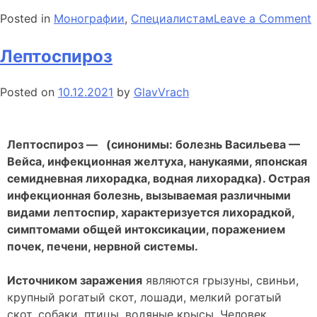
Posted in
Монографии
,
Специалистам
Leave a Comment
п
Лептоспироз
а
р
Posted on
10.12.2021
by
GlavVrach
II
Лептоспироз — (синонимы: болезнь Васильева —
Вейса, инфекционная желтуха, нанукаями, японская
семидневная лихорадка, водная лихорадка). Острая
инфекционная болезнь, вызываемая различными
видами лептоспир, характеризуется лихорадкой,
симптомами общей интоксикации, поражением
почек, печени, нервной системы.
Источником заражения
являются грызуны, свиньи,
крупный рогатый скот, лошади, мелкий рогатый
скот, собаки, птицы, водяные крысы. Человек,