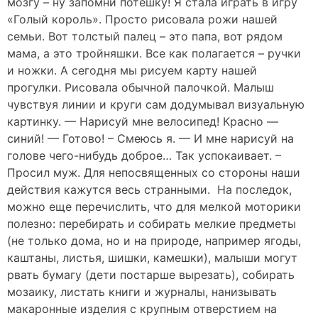
мозгу – ну запомни потешку! Я стала играть в игру
«Голый король». Просто рисовала рожи нашей
семьи. Вот толстый палец – это папа, вот рядом
мама, а это тройняшки. Все как полагается – ручки
и ножки. А сегодня мы рисуем карту нашей
прогулки. Рисовала обычной палочкой. Малыш
чувствуя линии и круги сам додумывал визуальную
картинку. — Нарисуй мне велосипед! Красно —
синий! — Готово! – Смеюсь я. — И мне нарисуй на
голове чего-нибудь доброе… Так успокаивает. –
Просил муж. Для непосвященных со стороны наши
действия кажутся весь странными. На последок,
можно еще перечислить, что для мелкой моторики
полезно: перебирать и собирать мелкие предметы
(не только дома, но и на природе, например ягоды,
каштаны, листья, шишки, камешки), малыши могут
рвать бумагу (дети постарше вырезать), собирать
мозаику, листать книги и журналы, нанизывать
макаронные изделия с крупным отверстием на