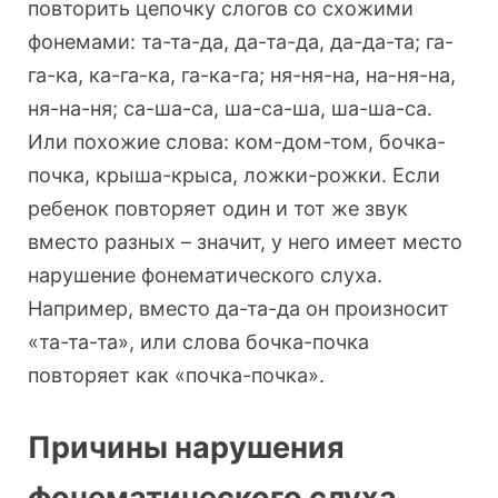
повторить цепочку слогов со схожими
фонемами: та-та-да, да-та-да, да-да-та; га-
га-ка, ка-га-ка, га-ка-га; ня-ня-на, на-ня-на,
ня-на-ня; са-ша-са, ша-са-ша, ша-ша-са.
Или похожие слова: ком-дом-том, бочка-
почка, крыша-крыса, ложки-рожки. Если
ребенок повторяет один и тот же звук
вместо разных – значит, у него имеет место
нарушение фонематического слуха.
Например, вместо да-та-да он произносит
«та-та-та», или слова бочка-почка
повторяет как «почка-почка».
Причины нарушения
фонематического слуха