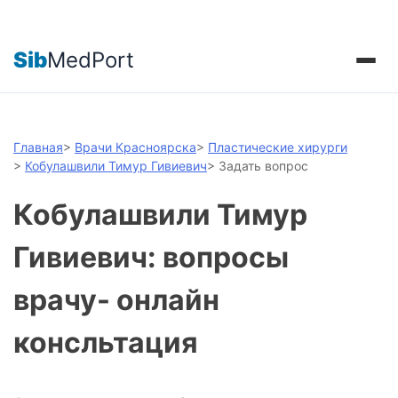
Sib
MedPort
Главная
>
Врачи Красноярска
>
Пластические хирурги
>
Кобулашвили Тимур Гивиевич
>
Задать вопрос
Кобулашвили Тимур
Гивиевич: вопросы
врачу- онлайн
консльтация