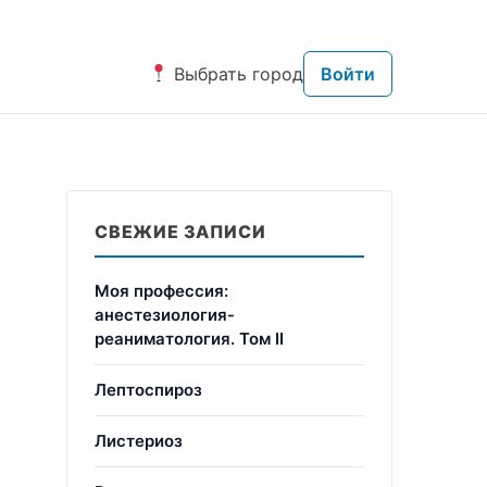
Выбрать город
Войти
СВЕЖИЕ ЗАПИСИ
Моя профессия:
анестезиология-
реаниматология. Том II
Лептоспироз
Листериоз