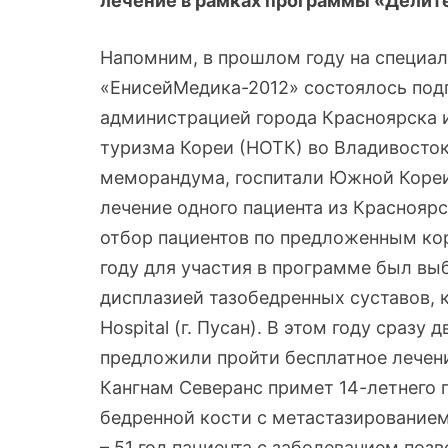
лечение в рамках программы «Делит
Напомним, в прошлом году на специ
«ЕнисейМедика-2012» состоялось под
администрацией города Красноярска 
туризма Кореи (НОТК) во Владивосток
меморандума, госпитали Южной Кореи 
лечение одного пациента из Краснояр
отбор пациентов по предложенным к
году для участия в программе был вы
дисплазией тазобедренных суставов, 
Hospital (г. Пусан). В этом году сраз
предложили пройти бесплатное лечени
Кангнам Северанс примет 14-летнего 
бедренной кости с метастазированием
– 51 год пациента с заболеванием поз