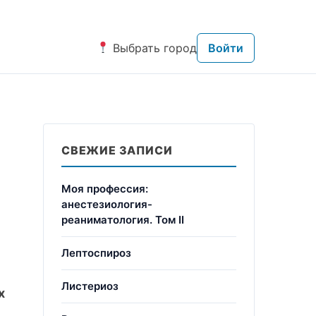
Выбрать город
Войти
СВЕЖИЕ ЗАПИСИ
я
Моя профессия:
анестезиология-
реаниматология. Том II
Лептоспироз
Листериоз
х