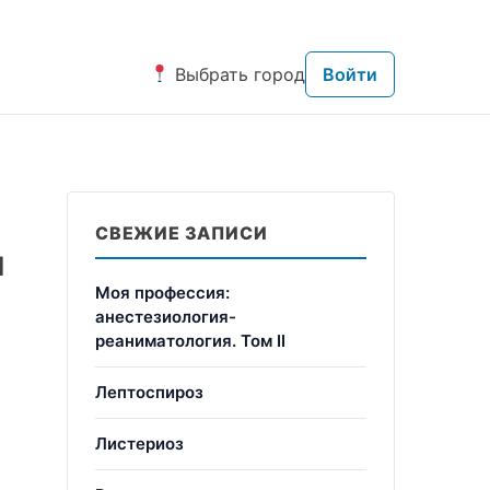
Выбрать город
Войти
СВЕЖИЕ ЗАПИСИ
и
Моя профессия:
анестезиология-
реаниматология. Том II
Лептоспироз
Листериоз