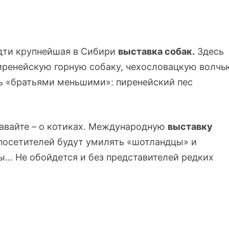
идти крупнейшая в Сибири
выставка собак.
Здесь
иренейскую горную собаку, чехословацкую волчь
шь «братьями меньшими»: пиренейский пес
 Давайте – о котиках. Международную
выставку
 посетителей будут умилять «шотландцы» и
ы… Не обойдется и без представителей редких