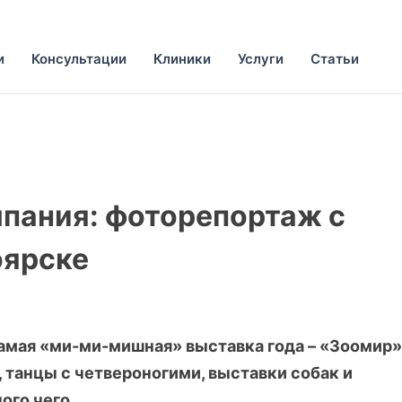
и
Консультации
Клиники
Услуги
Статьи
мпания: фоторепортаж с
оярске
самая «ми-ми-мишная» выставка года – «Зоомир»
, танцы с четвероногими, выставки собак и
ого чего.