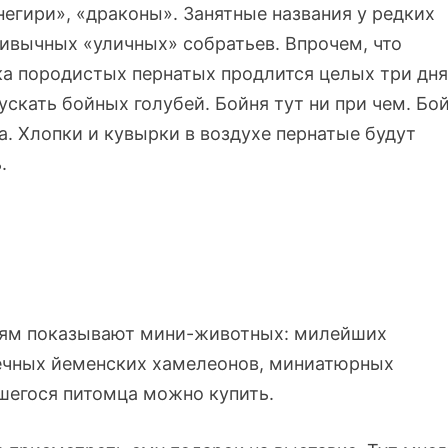
негири», «драконы». Занятные названия у редких
ривычных «уличных» собратьев. Впрочем, что
ка породистых пернатых продлится целых три дня
ускать бойных голубей. Бойня тут ни при чем. Бо
а. Хлопки и кувырки в воздухе пернатые будут
.
тям показывают мини-животных: милейших
ечных йеменских хамелеонов, миниатюрных
вшегося питомца можно купить.