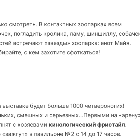
ко смотреть. В контактных зоопарках всем
ек, погладить кролика, ламу, шиншиллу, собаче
остей встречают «звезды» зоопарка: енот Майя,
ирайте, с кем захотите сфоткаться!
 выставке будет больше 1000 четвероногих!
ньких, смешных и серьезных…Первыми на «арену
лнят с хозяевами
кинологический фристайл
.
 «зажгут» в павильоне №2 с 14 до 17 часов.