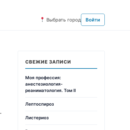
Выбрать город
Войти
СВЕЖИЕ ЗАПИСИ
Моя профессия:
анестезиология-
реаниматология. Том II
Лептоспироз
.
Листериоз