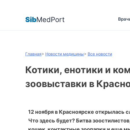
Sib
MedPort
Врач
Главная
>
Новости медицины
>
Все новости
Котики, енотики и ко
зоовыставки в Красн
12 ноября в Красноярске открылась 
Что здесь будет? Битва зоостилистов
кошек, контактные зоопарки и еще мн