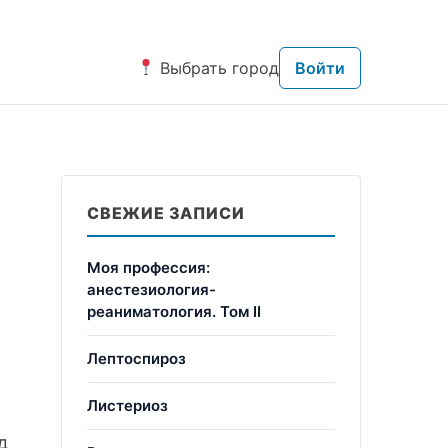
Выбрать город
Войти
СВЕЖИЕ ЗАПИСИ
Моя профессия:
анестезиология-
реаниматология. Том II
Лептоспироз
Листериоз
д