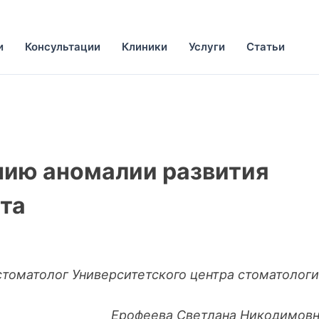
и
Консультации
Клиники
Услуги
Статьи
нию аномалии развития
та
стоматолог Университетского центра стоматолог
Ерофеева Светлана Никодимов