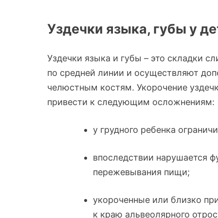
Уздечки языка, губы у д
Уздечки языка и губы – это складки с
по средней линии и осуществляют доп
челюстным костям. Укорочение уздечк
привести к следующим осложнениям:
у грудного ребенка огранич
впоследствии нарушается ф
пережевывания пищи;
укороченные или близко п
к краю альвеолярного отрос