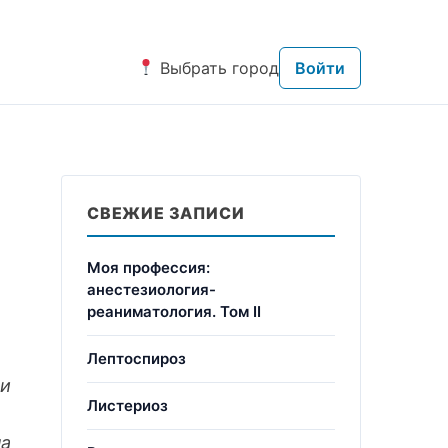
Выбрать город
Войти
СВЕЖИЕ ЗАПИСИ
Моя профессия:
анестезиология-
реаниматология. Том II
Лептоспироз
ии
Листериоз
на