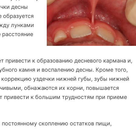
чки десны
е образуется
ежду лунками
е расстояние
т привести к образованию десневого кармана и,
убного камня и воспалению десны. Кроме того,
и коррекцию уздечки нижней губы, зубы нижней
йчивыми, обнажаются их корни, повышается
ет привести к большим трудностям при приеме
к постоянному скоплению остатков пищи,