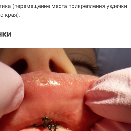
тика (перемещение места прикрепления уздечки
о края).
чки