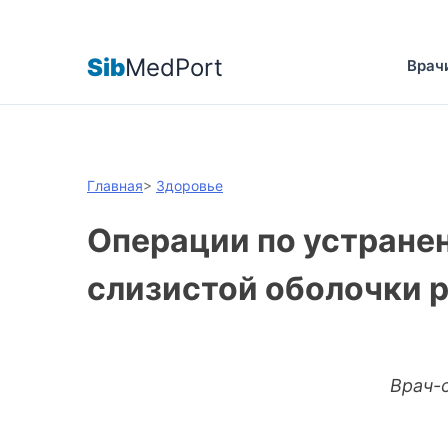
Sib
MedPort
Врач
Главная
>
Здоровье
Операции по устране
слизистой оболочки р
Врач-