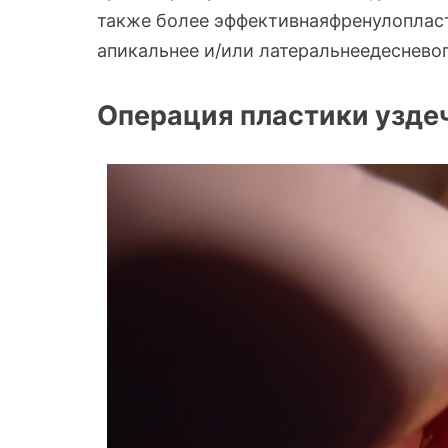
также более эффективнаяфренулоплас
апикальнее и/или латеральнеедесневог
Операция пластики узде