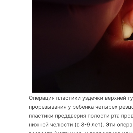
Операция пластики уздечки верхней г
прорезывания у ребенка четырех резцо
пластики преддверия полости рта про
нижней челюсти (в 8-9 лет). Эти опер