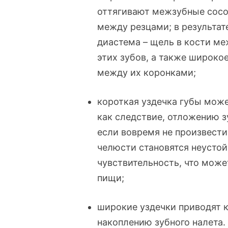
оттягивают межзубные сосо
между резцами; в результат
диастема – щель в кости м
этих зубов, а также широко
между их коронками;
короткая уздечка губы може
как следствие, отложению з
если вовремя не произвест
челюсти становятся неусто
чувствительность, что мож
пищи;
широкие уздечки приводят 
накоплению зубного налета.