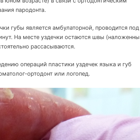
 в юном возрасте) в связи с ортодонтическим
вания пародонта.
чки губы является амбулаторной, проводится под
инут. На месте уздечки остаются швы (наложенны
стоятельно рассасываются.
едению операций пластики уздечек языка и губ
томатолог-ортодонт или логопед.