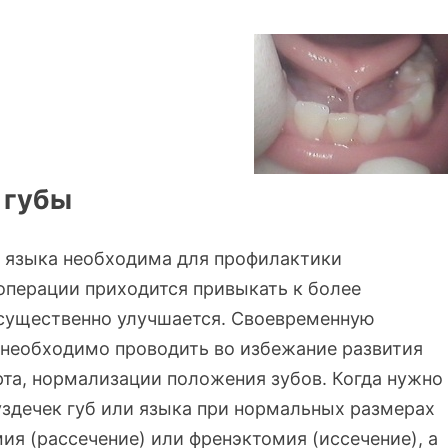
 губы
и языка необходима для профилактики
 операции приходится привыкать к более
существенно улучшается. Своевременную
ы необходимо проводить во избежание развития
рта, нормализации положения зубов. Когда нужно
здечек губ или языка при нормальных размерах
я (рассечение) или френэктомия (иссечение), а