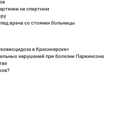
ов
артинки на спиртном
йру
ипед врача со стоянки больницы
уковисцидоза в Красноярске»
тельных нарушений при болезни Паркинсона
тве
ков?