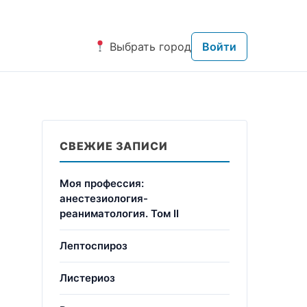
Выбрать город
Войти
СВЕЖИЕ ЗАПИСИ
Моя профессия:
анестезиология-
реаниматология. Том II
Лептоспироз
Листериоз