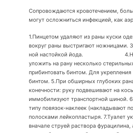
Сопровождаются кровотечением, боль
могут осложниться инфекцией, как аэр
1.Пинцетом удаляют из раны куски од
вокруг раны выстригают ножницами. 3
ной настойкой йода. 4.Наклады
уложить на рану несколько стерильных
прибинтовать бинтом. Для укрепления 
бинтом. 5.При обширных глубоких ран
конечности: руку подвешивают на кос
иммобилизуют транспортной шиной. 6.
типу повязок-наклеек (накладывают п
полосками лейкопластыря. 7.Туалет у
вначале струей раствора фурацилина,