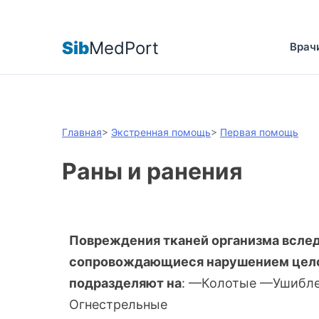
Sib
MedPort
Врач
Главная
>
Экстренная помощь
>
Первая помощь
Раны и ранения
Повреждения тканей организма вслед
сопровождающиеся нарушением цело
подразделяют на
: —Колотые —Ушибл
Огнестрельные