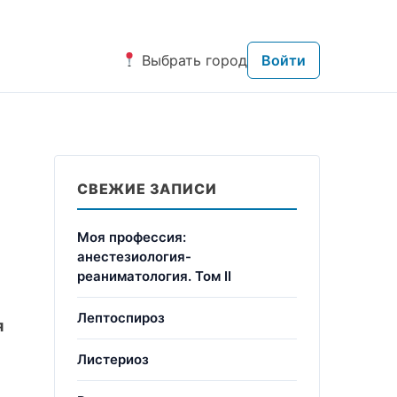
Выбрать город
Войти
СВЕЖИЕ ЗАПИСИ
Моя профессия:
анестезиология-
реаниматология. Том II
Лептоспироз
я
Листериоз