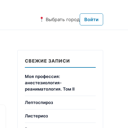
Выбрать город
Войти
СВЕЖИЕ ЗАПИСИ
Моя профессия:
анестезиология-
реаниматология. Том II
Лептоспироз
Листериоз