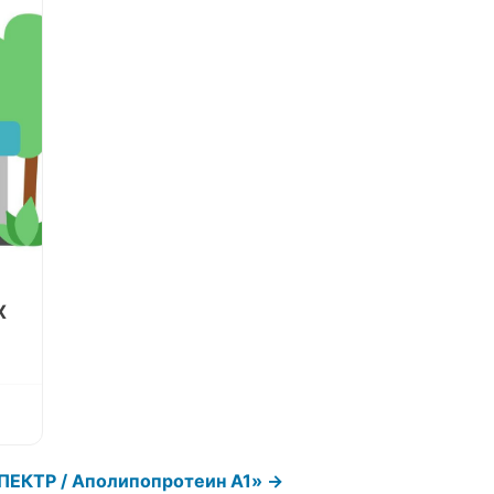
Х
ПЕКТР / Аполипопротеин А1» →