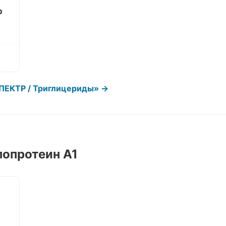
р
ПЕКТР / Триглицериды» →
опротеин А1