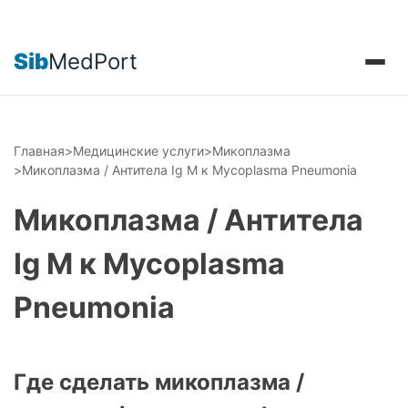
Sib
MedPort
Главная
>
Медицинские услуги
>
Микоплазма
>
Микоплазма / Антитела Ig M к Mycoplasma Pneumonia
Микоплазма / Антитела
Ig M к Mycoplasma
Pneumonia
Где сделать микоплазма /