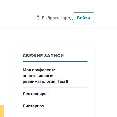
Выбрать город
Войти
СВЕЖИЕ ЗАПИСИ
Моя профессия:
анестезиология-
реаниматология. Том II
Лептоспироз
Листериоз