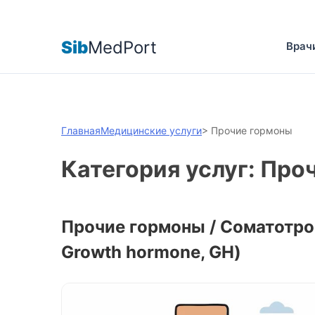
Sib
MedPort
Врач
Главная
Медицинские услуги
>
Прочие гормоны
Категория услуг: Про
Прочие гормоны / Соматотро
Growth hormone, GH)