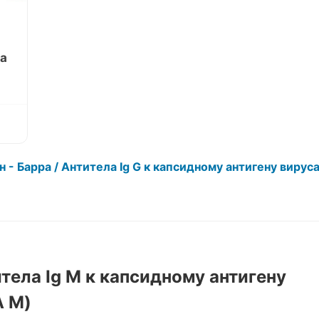
ва
- Барра / Антитела Ig G к капсидному антигену вирус
итела Ig M к капсидному антигену
A M)