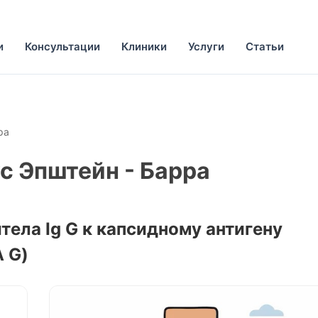
и
Консультации
Клиники
Услуги
Статьи
ра
ус Эпштейн - Барра
тела Ig G к капсидному антигену
 G)