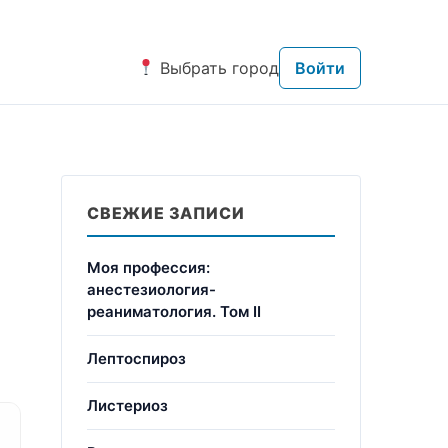
Выбрать город
Войти
СВЕЖИЕ ЗАПИСИ
Моя профессия:
анестезиология-
реаниматология. Том II
Лептоспироз
Листериоз