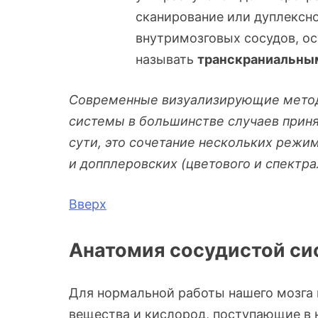
сканирование или дуплексн
внутримозговых сосудов, ос
называть
транскраниальны
Современные
визуализирующие мето
системы в большинстве случаев
приня
сути, это
сочетание нескольких режим
и доппл
еровских (цветового и спектра
Вверх
Анатомия сосудистой си
Для нормальной работы нашего мозга
вещества и кислород, поступающие в н