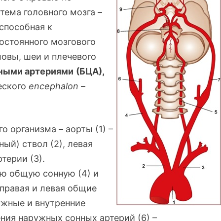
тема головного мозга –
способная к
остоянного мозгового
овы, шеи и плечевого
ными артериями
(БЦА),
ческого
encephalon
–
о организма – аорты (1) –
ый) ствол (2), левая
терии (3).
ую общую сонную (4) и
правая и левая общие
ужные и внутренние
ния наружных сонных артерий (6) –