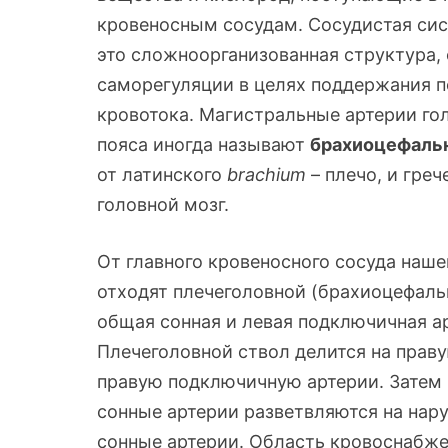
кровеносным сосудам. Сосудистая сис
это сложноорганизованная структура, 
саморегуляции в целях поддержания п
кровотока. Магистральные артерии гол
пояса иногда называют
брахиоцефаль
от латинского
brachium
– плечо, и гре
головной мозг.
От главного кровеносного сосуда нашег
отходят плечеголовной (брахиоцефальн
общая сонная и левая подключичная ар
Плечеголовной ствол делится на прав
правую подключичную артерии. Затем 
сонные артерии разветвляются на нар
сонные артерии. Область кровоснабже