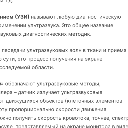
 т.д.
анием
(УЗИ)
называют любую диагностическую
рименении ультразвука. Это общее название
звуковых диагностических методик.
с передачи ультразвуковых волн в ткани и приема
 сути, это процесс получения на экране
сследуемой области.
я
»
обозначают ультразвуковые методы,
лера – датчик излучает ультразвуковые
 от движущихся объектов (клеточных элементов
тоту пропорционально скорости движения
жно получить скорость кровотока, точнее, спект
суде, представляемый на экране монитора в вид