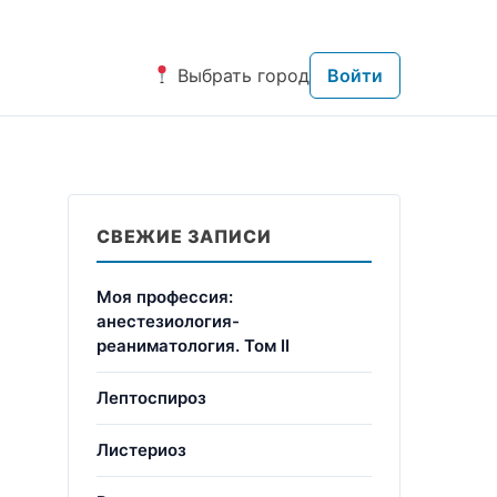
Выбрать город
Войти
СВЕЖИЕ ЗАПИСИ
Моя профессия:
анестезиология-
реаниматология. Том II
Лептоспироз
Листериоз