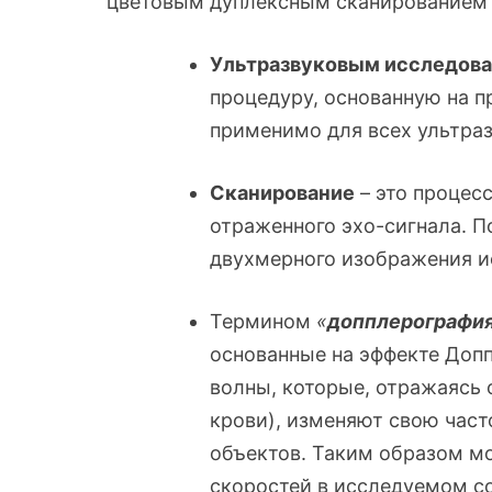
цветовым дуплексным сканированием и
Ультразвуковым исследов
процедуру, основанную на п
применимо для всех ультра
Сканирование
– это процес
отраженного эхо-сигнала. По
двухмерного изображения и
Термином
«
допплерографи
основанные на эффекте Допп
волны, которые, отражаясь
крови), изменяют свою час
объектов. Таким образом мо
скоростей в исследуемом со