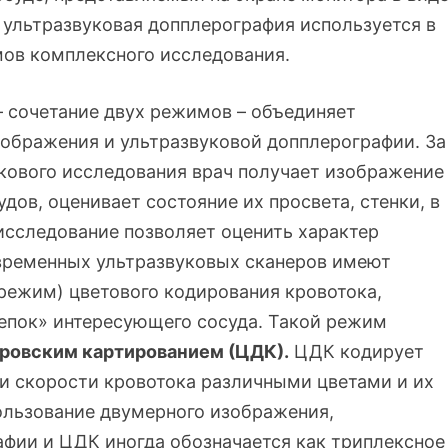
 ультразвуковая допплерография используется в
мов комплексного исследования.
 сочетание двух режимов – объединяет
ображения и ультразвуковой допплерографии. За
кового исследования врач получает изображение
дов, оценивает состояние их просвета, стенки, в
исследование позволяет оценить характер
временных ультразвуковых сканеров имеют
режим) цветового кодирования кровотока,
епок» интересующего сосуда. Такой режим
ровским картированием (ЦДК).
ЦДК кодирует
и скорости кровотока различными цветами и их
ользование двумерного изображения,
афии и ЦДК иногда обозначается как триплексное