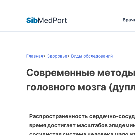
Sib
MedPort
Врач
Главная
>
Здоровье
>
Виды обследований
Современные методы 
головного мозга (дуп
Распространенность сердечно-сосуд
время достигает масштабов эпидемии
сосудистая система человека мало из