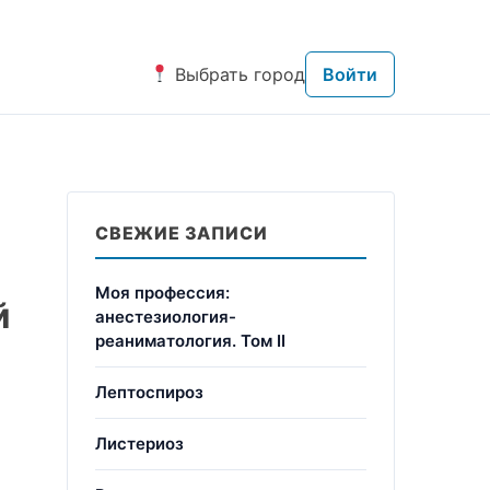
Выбрать город
Войти
СВЕЖИЕ ЗАПИСИ
Моя профессия:
й
анестезиология-
реаниматология. Том II
Лептоспироз
Листериоз