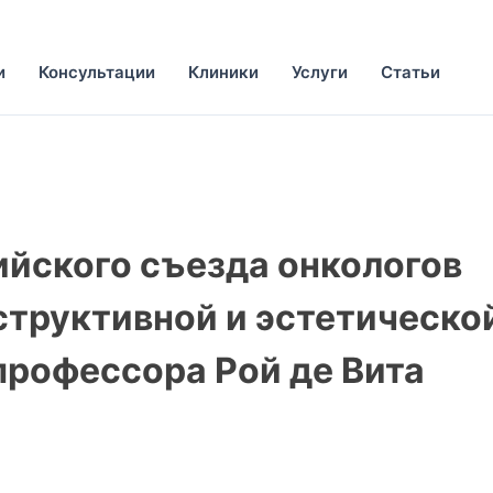
и
Консультации
Клиники
Услуги
Статьи
сийского съезда онкологов
структивной и эстетическо
профессора Рой де Вита