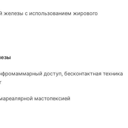
ой железы с использованием жирового
лезы
нфромаммарный доступ, бесконтактная техника
r
умареалярной мастопексией