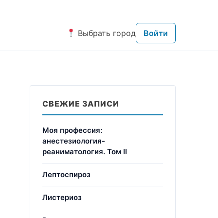
Выбрать город
Войти
СВЕЖИЕ ЗАПИСИ
Моя профессия:
анестезиология-
реаниматология. Том II
Лептоспироз
Листериоз