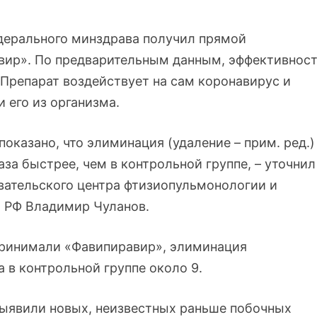
дерального минздрава получил прямой
вир». По предварительным данным, эффективнос
 Препарат воздействует на сам коронавирус и
 его из организма.
оказано, что элиминация (удаление – прим. ред.)
аза быстрее, чем в контрольной группе, – уточнил
вательского центра фтизиопульмонологии и
 РФ Владимир Чуланов.
принимали «Фавипиравир», элиминация
а в контрольной группе около 9.
 выявили новых, неизвестных раньше побочных