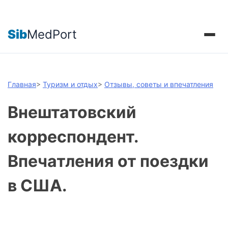
Sib
MedPort
Главная
>
Туризм и отдых
>
Отзывы, советы и впечатления
Внештатовский
корреспондент.
Впечатления от поездки
в США.