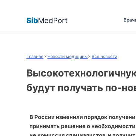
Sib
MedPort
Врач
Главная
>
Новости медицины
>
Все новости
Высокотехнологичну
будут получать по-н
В России изменили порядок получен
принимать решение о необходимости 
не комиссия специалистов, и получи