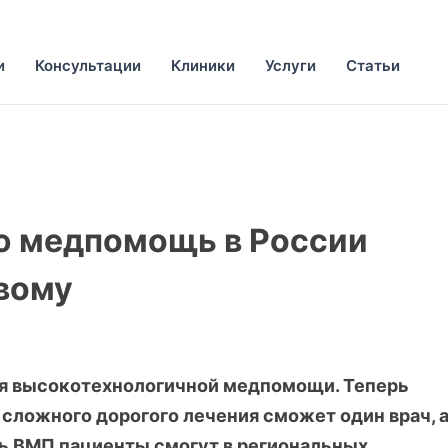
и
Консультации
Клиники
Услуги
Статьи
ю медпомощь в России
овому
ия высокотехнологичной медпомощи. Теперь
сложного дорогого лечения сможет один врач, 
ть ВМП пациенты смогут в региональных