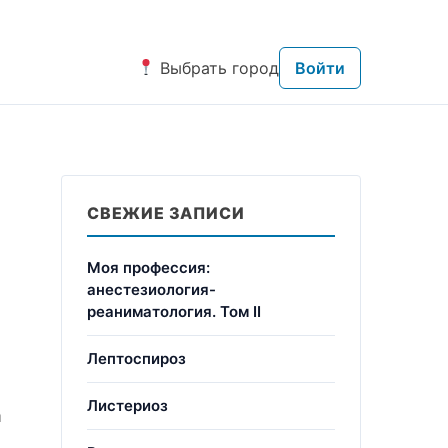
Выбрать город
Войти
СВЕЖИЕ ЗАПИСИ
Моя профессия:
анестезиология-
реаниматология. Том II
Лептоспироз
Листериоз
а