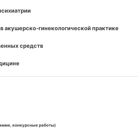
психиатрии
 в акушерско-гинекологической практике
венных средств
едицине
рамме, конкурсные работы)