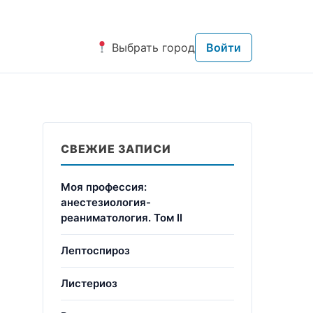
Выбрать город
Войти
СВЕЖИЕ ЗАПИСИ
Моя профессия:
анестезиология-
реаниматология. Том II
Лептоспироз
Листериоз